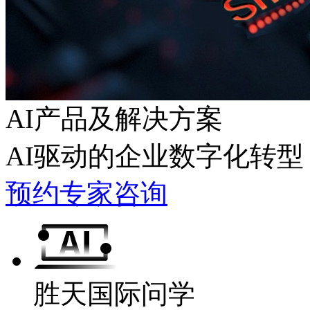
AI产品及解决方案
AI驱动的企业数字化转型
预约专家咨询
胜天国际问学