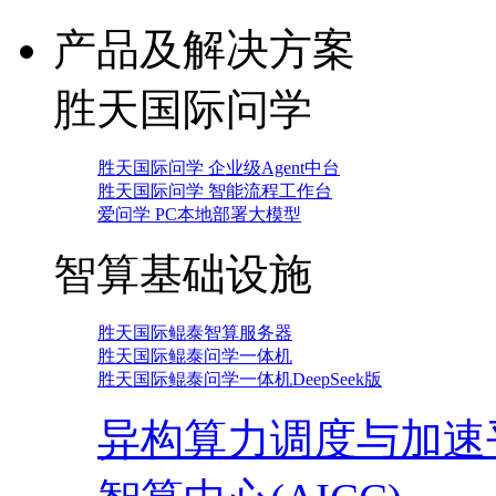
产品及解决方案
胜天国际问学
胜天国际问学 企业级Agent中台
胜天国际问学 智能流程工作台
爱问学 PC本地部署大模型
智算基础设施
胜天国际鲲泰智算服务器
胜天国际鲲泰问学一体机
胜天国际鲲泰问学一体机DeepSeek版
异构算力调度与加速