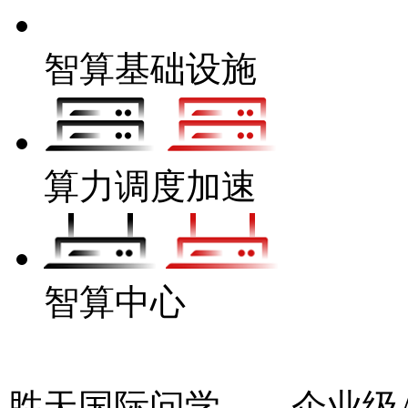
智算基础设施
算力调度加速
智算中心
胜天国际问学——企业级Ag