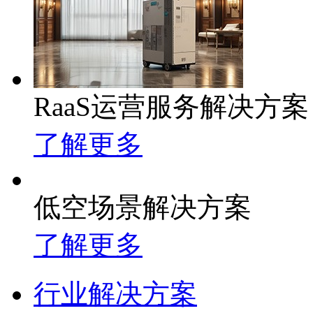
RaaS运营服务解决方案
了解更多
低空场景解决方案
了解更多
行业解决方案