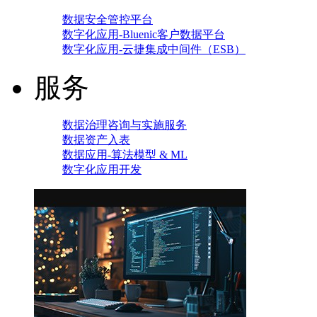
数据安全管控平台
数字化应用-Bluenic客户数据平台
数字化应用-云捷集成中间件（ESB）
服务
数据治理咨询与实施服务
数据资产入表
数据应用-算法模型 & ML
数字化应用开发