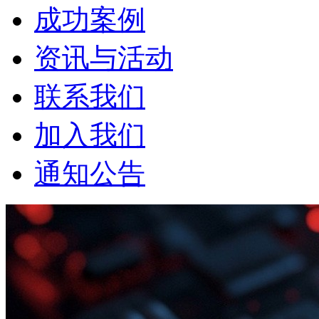
成功案例
资讯与活动
联系我们
加入我们
通知公告