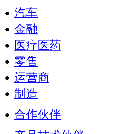
汽车
金融
医疗医药
零售
运营商
制造
合作伙伴