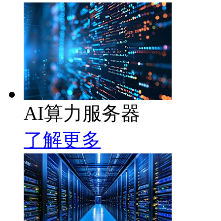
AI算力服务器
了解更多