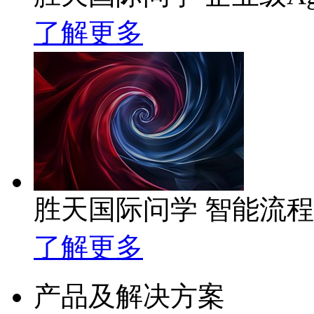
了解更多
胜天国际问学 智能流
了解更多
产品及解决方案