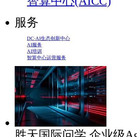
智算中心(AICC)
服务
DC·AI生态创新中心
AI服务
AI培训
智算中心运营服务
胜天国际问学 企业级Ag